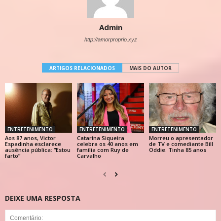
Admin
http://amorproprio.xyz
ARTIGOS RELACIONADOS
MAIS DO AUTOR
ENTRETENIMENTO
ENTRETENIMENTO
ENTRETENIMENTO
Aos 87 anos, Victor
Catarina Siqueira
Morreu o apresentador
Espadinha esclarece
celebra os 40 anos em
de TV e comediante Bill
ausência pública: “Estou
família com Ruy de
Oddie. Tinha 85 anos
farto”
Carvalho
DEIXE UMA RESPOSTA