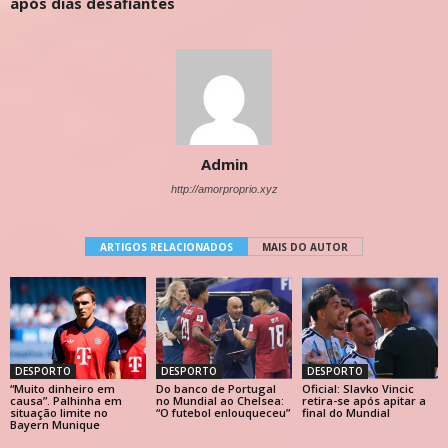
após dias desafiantes
Admin
http://amorproprio.xyz
ARTIGOS RELACIONADOS
MAIS DO AUTOR
DESPORTO
DESPORTO
DESPORTO
“Muito dinheiro em
Do banco de Portugal
Oficial: Slavko Vincic
causa”. Palhinha em
no Mundial ao Chelsea:
retira-se após apitar a
situação limite no
“O futebol enlouqueceu”
final do Mundial
Bayern Munique