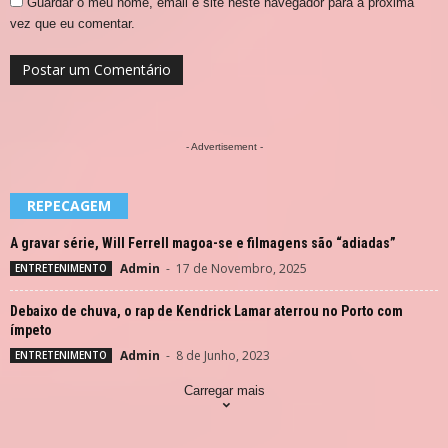
Guardar o meu nome, email e site neste navegador para a próxima
vez que eu comentar.
- Advertisement -
REPECAGEM
A gravar série, Will Ferrell magoa-se e filmagens são “adiadas”
Admin
-
17 de Novembro, 2025
ENTRETENIMENTO
Debaixo de chuva, o rap de Kendrick Lamar aterrou no Porto com
ímpeto
Admin
-
8 de Junho, 2023
ENTRETENIMENTO
Carregar mais