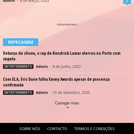
Admin
-
6 de Março, 2023
0
- Advertisement -
REPECAGEM
Debaixo de chuva, o rap de Kendrick Lamar aterrou no Porto com
ímpeto
Admin
-
8 de Junho, 2023
ENTRETENIMENTO
Com ELA, Eric Dane falha Emmy Awards apesar de presença
confirmada
Admin
-
15 de Setembro, 2025
ENTRETENIMENTO
Carregar mais
SOBRE NÓS
CONTACTO
TERMOS E CONDIÇÕES