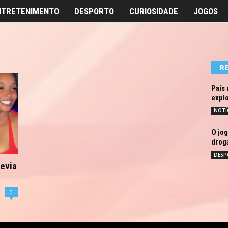
NTRETENIMENTO
DESPORTO
CURIOSIDADE
JOGOS
R
País 
explo
NOTÍ
O jog
drog
DESP
devia
0