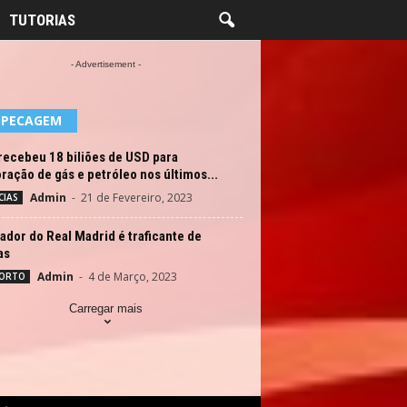
TUTORIAS
- Advertisement -
EPECAGEM
recebeu 18 biliões de USD para
ração de gás e petróleo nos últimos...
Admin
-
21 de Fevereiro, 2023
CIAS
ador do Real Madrid é traficante de
as
Admin
-
4 de Março, 2023
ORTO
Carregar mais