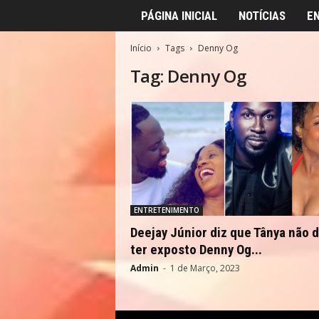
PÁGINA INICIAL
NOTÍCIAS
E
Início
Tags
Denny Og
Tag: Denny Og
ENTRETENIMENTO
Deejay Júnior diz que Tânya não 
ter exposto Denny Og...
Admin
-
1 de Março, 2023