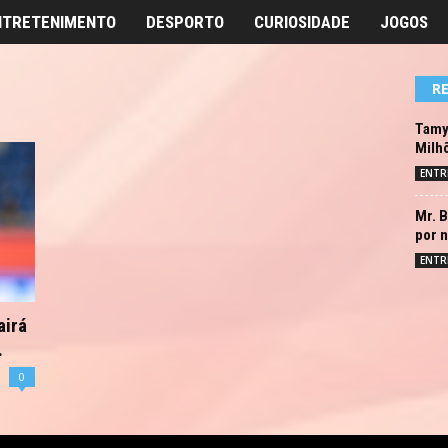
NTRETENIMENTO
DESPORTO
CURIOSIDADE
JOGOS
R
Tamyr
Milh
ENTR
Mr. B
por n
ENTR
airá
.
0