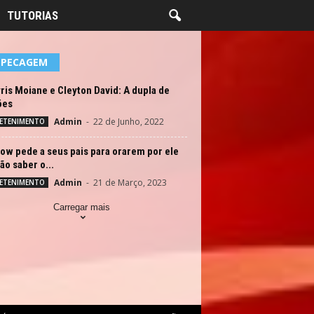
TUTORIAS
EPECAGEM
is Moiane e Cleyton David: A dupla de
ões
Admin
-
22 de Junho, 2022
ETENIMENTO
ow pede a seus pais para orarem por ele
ão saber o...
Admin
-
21 de Março, 2023
ETENIMENTO
Carregar mais