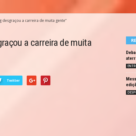
 desgraçou a carreira de muita gente”
raçou a carreira de muita
R
Debai
ater
ENTR
Messi
Twitter
ediç
DESP