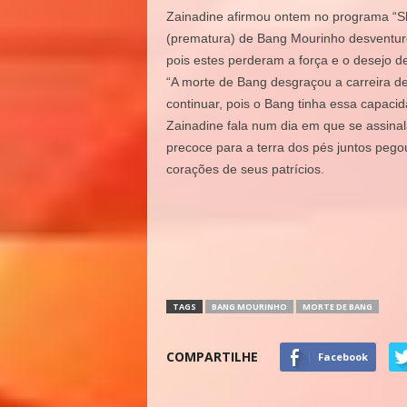
Zainadine afirmou ontem no programa “S
(prematura) de Bang Mourinho desventuro
pois estes perderam a força e o desejo de
“A morte de Bang desgraçou a carreira de
continuar, pois o Bang tinha essa capacid
Zainadine fala num dia em que se assinal
precoce para a terra dos pés juntos pego
corações de seus patrícios.
TAGS
BANG MOURINHO
MORTE DE BANG
COMPARTILHE
Facebook