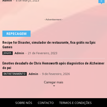
Admin
-
8 de Março, 2023
0
- Advertisement -
REPECAGEM
Recipe for Disaster, simulador de restaurante, fica grátis na Epic
Games
Admin
-
21 de Fevereiro, 2023
JOGOS
Emotivo desabafo de Chris Hemsworth após diagnóstico de Alzheimer
do pai
Admin
-
9 de Fevereiro, 2026
ENTRETENIMENTO
Carregar mais
SOBRE NÓS
CONTACTO
TERMOS E CONDIÇÕES