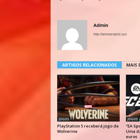
Admin
http://amorproprio.xyz
ARTIGOS RELACIONADOS
MAIS 
JOGOS
JOGOS
PlayStation 5 receberá jogo de
“EA Spo
Wolverine
Uma da
euros