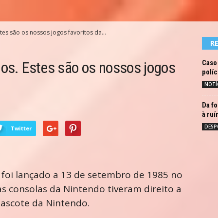
stes são os nossos jogos favoritos da...
R
nos. Estes são os nossos jogos
Caso 
políc
NOTÍ
Da fo
à ruí
DESP
Twitter
l foi lançado a 13 de setembro de 1985 no
as consolas da Nintendo tiveram direito a
mascote da Nintendo.