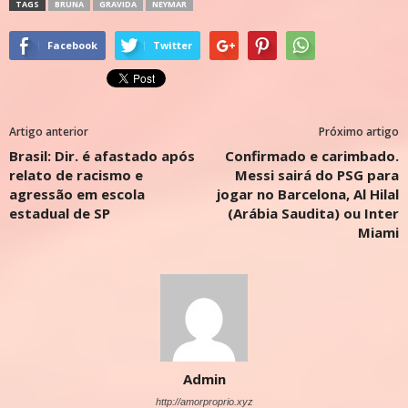
TAGS
BRUNA
GRAVIDA
NEYMAR
Facebook
Twitter
Artigo anterior
Próximo artigo
Brasil: Dir. é afastado após
Confirmado e carimbado.
relato de racismo e
Messi sairá do PSG para
agressão em escola
jogar no Barcelona, Al Hilal
estadual de SP
(Arábia Saudita) ou Inter
Miami
Admin
http://amorproprio.xyz