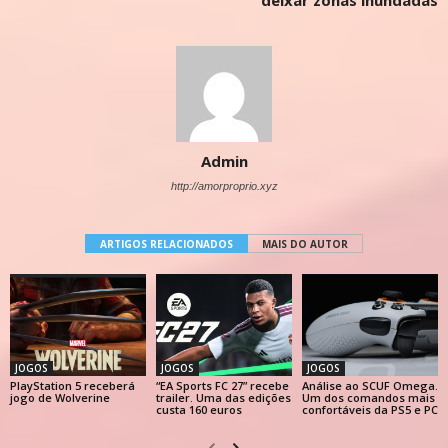
deixar zonas inundadas
Admin
http://amorproprio.xyz
ARTIGOS RELACIONADOS
MAIS DO AUTOR
JOGOS
JOGOS
JOGOS
PlayStation 5 receberá
“EA Sports FC 27” recebe
Análise ao SCUF Omega.
jogo de Wolverine
trailer. Uma das edições
Um dos comandos mais
custa 160 euros
confortáveis da PS5 e PC