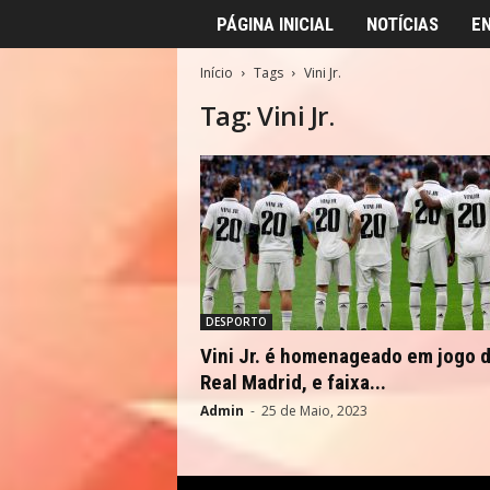
PÁGINA INICIAL
NOTÍCIAS
E
Início
Tags
Vini Jr.
Tag: Vini Jr.
DESPORTO
Vini Jr. é homenageado em jogo 
Real Madrid, e faixa...
Admin
-
25 de Maio, 2023