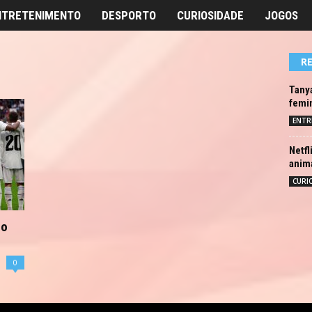
NTRETENIMENTO
DESPORTO
CURIOSIDADE
JOGOS
R
Tanya
femi
ENTR
Netfl
anim
CURI
do
0