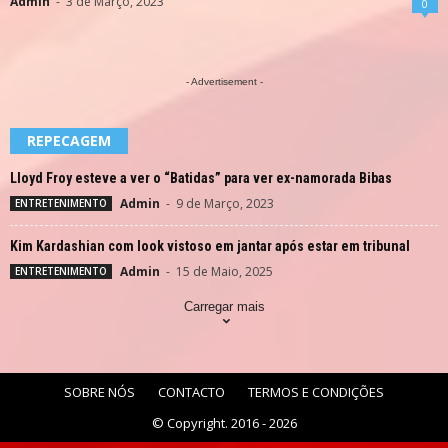
Admin
-
3 de Março, 2023
0
- Advertisement -
REPECAGEM
Lloyd Froy esteve a ver o “Batidas” para ver ex-namorada Bibas
Admin
-
9 de Março, 2023
ENTRETENIMENTO
Kim Kardashian com look vistoso em jantar após estar em tribunal
Admin
-
15 de Maio, 2025
ENTRETENIMENTO
Carregar mais
SOBRE NÓS
CONTACTO
TERMOS E CONDIÇÕES
© Copyright. 2016 - 2026