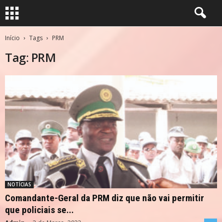
Início
Tags
PRM
Tag: PRM
NOTÍCIAS
Comandante-Geral da PRM diz que não vai permitir
que policiais se...