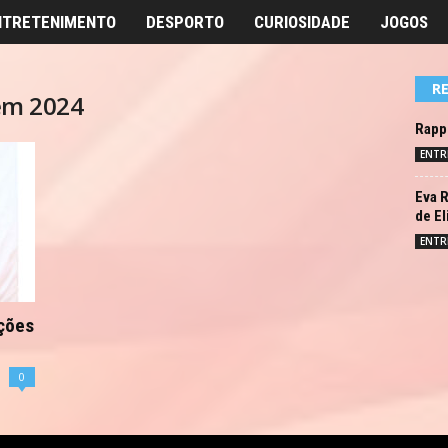
NTRETENIMENTO
DESPORTO
CURIOSIDADE
JOGOS
R
 em 2024
Rapp
ENTR
Eva R
de El
ENTR
ições
0