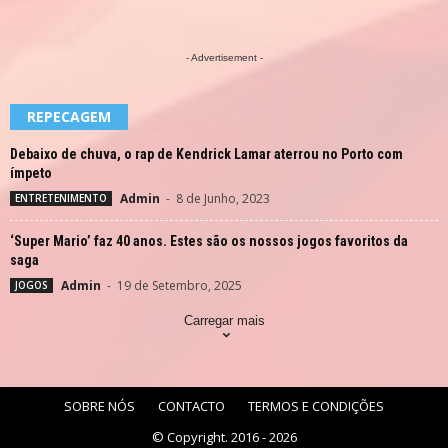
- Advertisement -
REPECAGEM
Debaixo de chuva, o rap de Kendrick Lamar aterrou no Porto com
ímpeto
Admin
-
8 de Junho, 2023
ENTRETENIMENTO
‘Super Mario’ faz 40 anos. Estes são os nossos jogos favoritos da
saga
Admin
-
19 de Setembro, 2025
JOGOS
Carregar mais
SOBRE NÓS
CONTACTO
TERMOS E CONDIÇÕES
© Copyright. 2016 - 2026