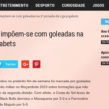
NTRETENIMENTO
DESPORTO
CURIOSIDADE
JOGOS
mpõem-se com goleadas na 3ª jornada da Liga Jogabets
R
 impõem-se com goleadas na
Ana G
cresc
gabets
ENTR
Após
cons
ENTR
Twitter
rodou no pretérito fim-de-semana foi marcada por goeladas
 vão militar no Moçambola 2023 sobre formações que irão
da segunda divisão. Com efeito, o Costa do Sol levou de
Black Bulls derrotou o Maxaquene por 3-0 e o Ferroviário
de Maputo por 5-0.