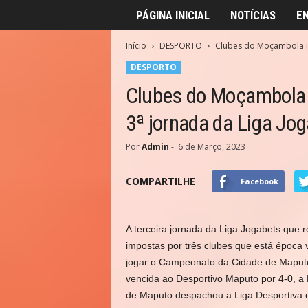
PÁGINA INICIAL
NOTÍCIAS
E
Início
DESPORTO
Clubes do Moçambola i
DESPORTO
Clubes do Moçambola
3ª jornada da Liga Jo
Por
Admin
-
6 de Março, 2023
COMPARTILHE
Facebook
A terceira jornada da Liga Jogabets que 
impostas por três clubes que está época
jogar o Campeonato da Cidade de Maputo 
vencida ao Desportivo Maputo por 4-0, a 
de Maputo despachou a Liga Desportiva 