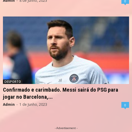
Admin
-
8 de Junho, 2023
0
DESPORTO
Confirmado e carimbado. Messi sairá do PSG para
jogar no Barcelona,...
Admin
-
1 de Junho, 2023
0
- Advertisement -