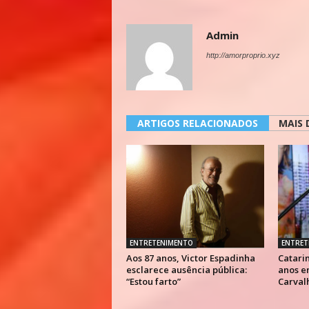
Admin
http://amorproprio.xyz
ARTIGOS RELACIONADOS
MAIS 
ENTRETENIMENTO
ENTRET
Aos 87 anos, Victor Espadinha
Catarin
esclarece ausência pública:
anos e
“Estou farto”
Carval