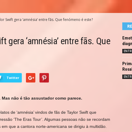
or Swift gera ‘amnésia’ entre fãs. Que fenómeno é este?
R
ft gera ‘amnésia’ entre fãs. Que
Emot
diagn
ENTR
Prima
Rosal
ENTR
Twitter
. Mas não é tão assustador como parece.
latos de ‘amnésia’ vindos de fãs de Taylor Swift que
ressão ‘The Eras Tour’. Algumas pessoas não se recordam
m que a cantora norte-americana se dirigiu à multidão.