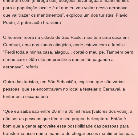
entraram com [entrega das] doações, levar água e mantimentos
para a população local e é aí que eu vou voltar nessa aeronave
que vai trazer os mantimentos”, explicou um dos turistas, Flávio
Prado, à publicação brasileira.
O homem mora na cidade de São Paulo, mas tem uma casa em
Camburi, uma das zonas atingidas, onde estava com a família.
“Perdi toda a minha casa, alagou… cortei o meu pé. Também perdi
o meu carro. São oito empresários que estão pagando a
aeronave”, referiu.
Outra das turistas, em São Sebastião, explicou que são várias
pessoas, que se encontravam no local a festejar o Carnaval, a
tentar esta escapatória.
“Que eu saiba são entre 20 mil a 30 mil reais [valores dos voos], a
não ser as pessoas que têm o seu próprio helicóptero. Então é
bom que a gente aproveite essa possibilidade das pessoas para
transformar isso numa maneira de chegar esses mantimentos para