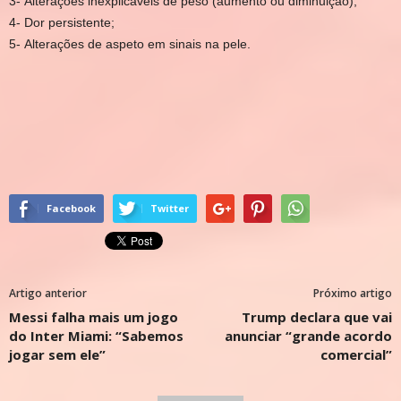
3-
Alterações inexplicáveis de peso (aumento ou diminuição);
4-
Dor persistente;
5-
Alterações de aspeto em sinais na pele.
Facebook
Twitter
Artigo anterior
Próximo artigo
Messi falha mais um jogo
Trump declara que vai
do Inter Miami: “Sabemos
anunciar “grande acordo
jogar sem ele”
comercial”