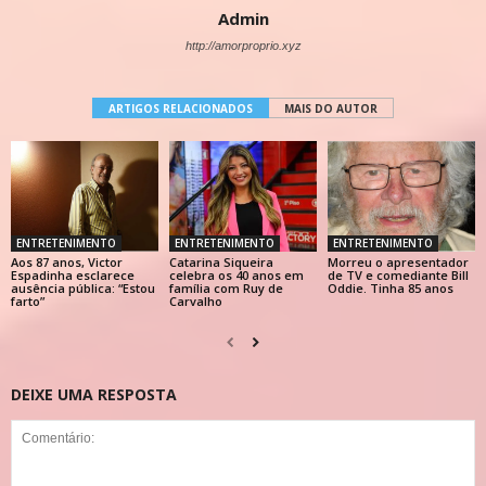
Admin
http://amorproprio.xyz
ARTIGOS RELACIONADOS
MAIS DO AUTOR
ENTRETENIMENTO
ENTRETENIMENTO
ENTRETENIMENTO
Aos 87 anos, Victor
Catarina Siqueira
Morreu o apresentador
Espadinha esclarece
celebra os 40 anos em
de TV e comediante Bill
ausência pública: “Estou
família com Ruy de
Oddie. Tinha 85 anos
farto”
Carvalho
DEIXE UMA RESPOSTA