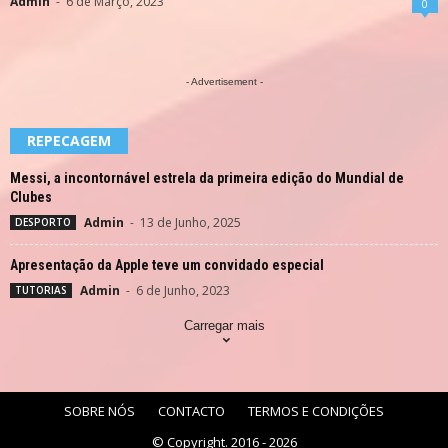
Admin
-
6 de Março, 2023
0
- Advertisement -
REPECAGEM
Messi, a incontornável estrela da primeira edição do Mundial de
Clubes
Admin
-
13 de Junho, 2025
DESPORTO
Apresentação da Apple teve um convidado especial
Admin
-
6 de Junho, 2023
TUTORIAS
Carregar mais
SOBRE NÓS
CONTACTO
TERMOS E CONDIÇÕES
© Copyright. 2016 - 2026