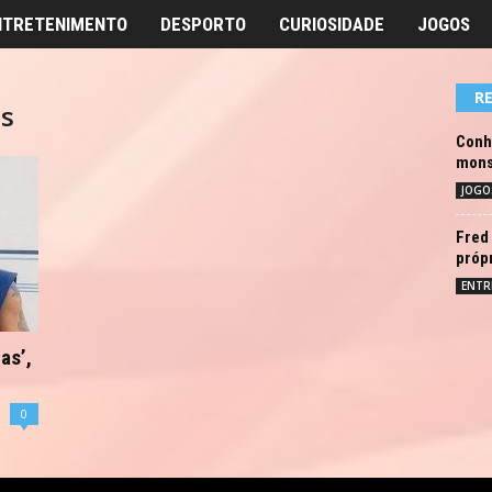
NTRETENIMENTO
DESPORTO
CURIOSIDADE
JOGOS
R
as
Conh
monst
JOGO
Fred 
própr
ENTR
as’,
0