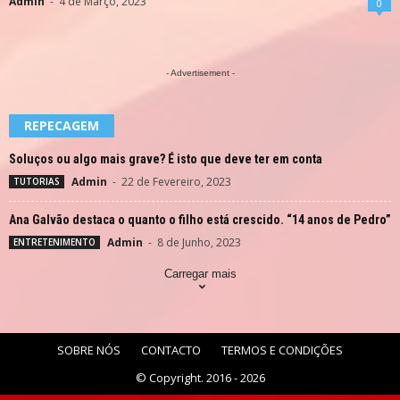
Admin
-
4 de Março, 2023
0
- Advertisement -
REPECAGEM
Soluços ou algo mais grave? É isto que deve ter em conta
Admin
-
22 de Fevereiro, 2023
TUTORIAS
Ana Galvão destaca o quanto o filho está crescido. “14 anos de Pedro”
Admin
-
8 de Junho, 2023
ENTRETENIMENTO
Carregar mais
SOBRE NÓS
CONTACTO
TERMOS E CONDIÇÕES
© Copyright. 2016 - 2026