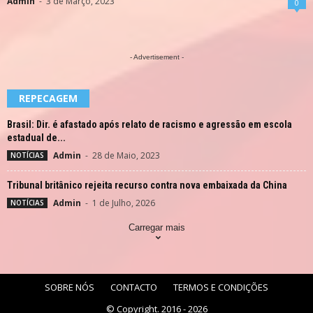
Admin
-
3 de Março, 2023
0
- Advertisement -
REPECAGEM
Brasil: Dir. é afastado após relato de racismo e agressão em escola
estadual de...
Admin
-
28 de Maio, 2023
NOTÍCIAS
Tribunal britânico rejeita recurso contra nova embaixada da China
Admin
-
1 de Julho, 2026
NOTÍCIAS
Carregar mais
SOBRE NÓS
CONTACTO
TERMOS E CONDIÇÕES
© Copyright. 2016 - 2026