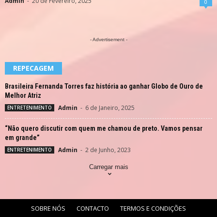
Admin
-
20 de Fevereiro, 2025
0
- Advertisement -
REPECAGEM
Brasileira Fernanda Torres faz história ao ganhar Globo de Ouro de
Melhor Atriz
Admin
-
6 de Janeiro, 2025
ENTRETENIMENTO
“Não quero discutir com quem me chamou de preto. Vamos pensar
em grande”
Admin
-
2 de Junho, 2023
ENTRETENIMENTO
Carregar mais
SOBRE NÓS
CONTACTO
TERMOS E CONDIÇÕES