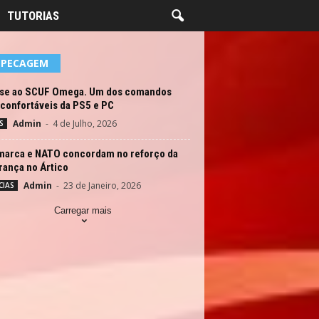
TUTORIAS
EPECAGEM
ise ao SCUF Omega. Um dos comandos
confortáveis da PS5 e PC
Admin
-
4 de Julho, 2026
S
marca e NATO concordam no reforço da
rança no Ártico
Admin
-
23 de Janeiro, 2026
CIAS
Carregar mais