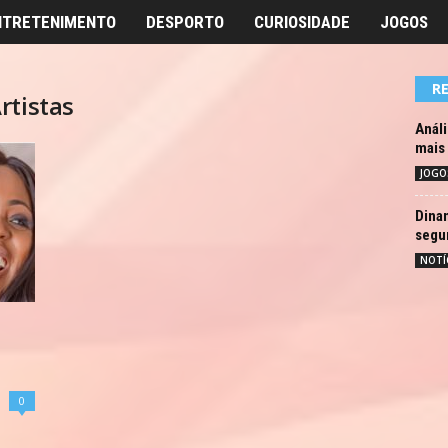
NTRETENIMENTO
DESPORTO
CURIOSIDADE
JOGOS
R
rtistas
Anál
mais 
JOGO
Dina
segu
NOTÍ
0