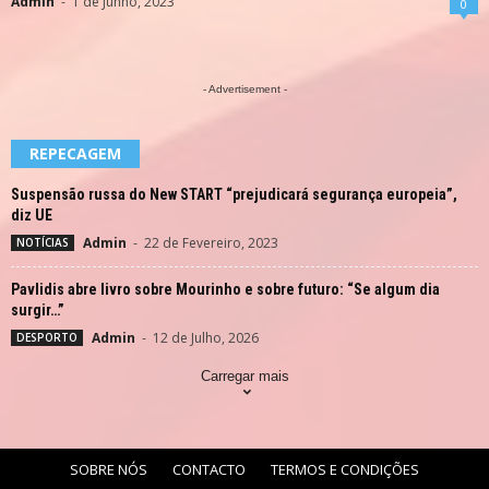
Admin
-
1 de Junho, 2023
0
- Advertisement -
REPECAGEM
Suspensão russa do New START “prejudicará segurança europeia”,
diz UE
Admin
-
22 de Fevereiro, 2023
NOTÍCIAS
Pavlidis abre livro sobre Mourinho e sobre futuro: “Se algum dia
surgir…”
Admin
-
12 de Julho, 2026
DESPORTO
Carregar mais
SOBRE NÓS
CONTACTO
TERMOS E CONDIÇÕES