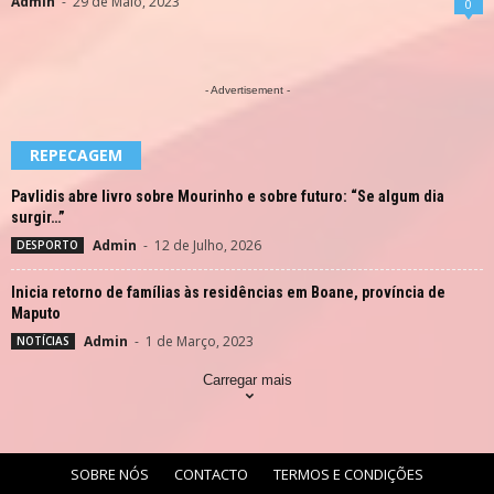
Admin
-
29 de Maio, 2023
0
- Advertisement -
REPECAGEM
Pavlidis abre livro sobre Mourinho e sobre futuro: “Se algum dia
surgir…”
Admin
-
12 de Julho, 2026
DESPORTO
Inicia retorno de famílias às residências em Boane, província de
Maputo
Admin
-
1 de Março, 2023
NOTÍCIAS
Carregar mais
SOBRE NÓS
CONTACTO
TERMOS E CONDIÇÕES