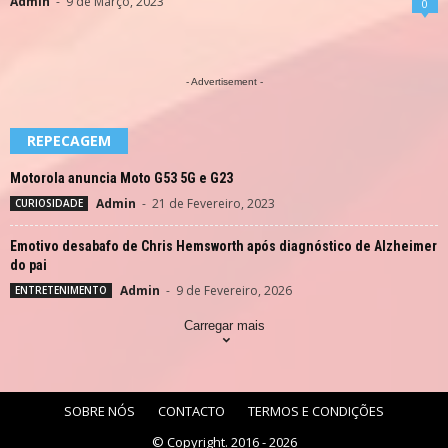
Admin
-
9 de Março, 2023
0
- Advertisement -
REPECAGEM
Motorola anuncia Moto G53 5G e G23
Admin
-
21 de Fevereiro, 2023
CURIOSIDADE
Emotivo desabafo de Chris Hemsworth após diagnóstico de Alzheimer
do pai
Admin
-
9 de Fevereiro, 2026
ENTRETENIMENTO
Carregar mais
SOBRE NÓS
CONTACTO
TERMOS E CONDIÇÕES
© Copyright. 2016 - 2026