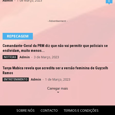
Admin
-
1 de Março, 2023
0
- Advertisement -
REPECAGEM
Comandante-Geral da PRM diz que não vai permitir que policiais se
endividam, muito menos...
Admin
-
3 de Março, 2023
NOTÍCIAS
Tanya Mabica revela que acredita ser a versão feminina de Guyzelh
Ramos
Admin
-
1 de Março, 2023
ENTRETENIMENTO
Carregar mais
SOBRE NÓS
CONTACTO
TERMOS E CONDIÇÕES