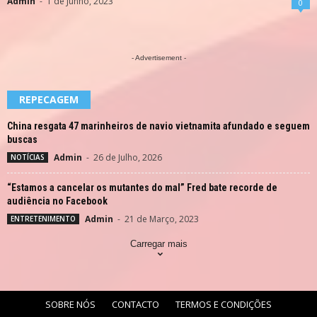
Admin
-
1 de Junho, 2023
0
- Advertisement -
REPECAGEM
China resgata 47 marinheiros de navio vietnamita afundado e seguem
buscas
Admin
-
26 de Julho, 2026
NOTÍCIAS
“Estamos a cancelar os mutantes do mal” Fred bate recorde de
audiência no Facebook
Admin
-
21 de Março, 2023
ENTRETENIMENTO
Carregar mais
SOBRE NÓS
CONTACTO
TERMOS E CONDIÇÕES