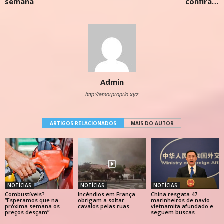
semana
confira…
Admin
http://amorproprio.xyz
ARTIGOS RELACIONADOS
MAIS DO AUTOR
NOTÍCIAS
NOTÍCIAS
NOTÍCIAS
Combustíveis?
Incêndios em França
China resgata 47
“Esperamos que na
obrigam a soltar
marinheiros de navio
próxima semana os
cavalos pelas ruas
vietnamita afundado e
preços desçam”
seguem buscas